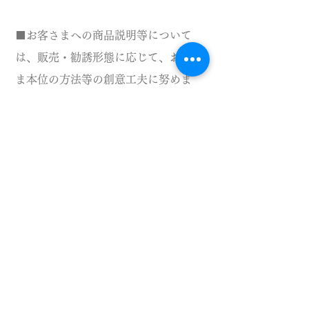
■お客さまへの商品説明等について
は、販売・勧誘形態に応じて、お客さ
ま本位の方法等の創意工夫に努めま
す。
・販売・勧誘活動にあたっては、お客
さまの立場に立って、時間帯や勧誘場
所について十分に配慮してまいりま
す。
・お客さまと直接対面しない販売等を
行う場合においては、説明方法等に工
夫を凝らし、お客さま にご理解いた
だけるよう
常に努力してまいります。